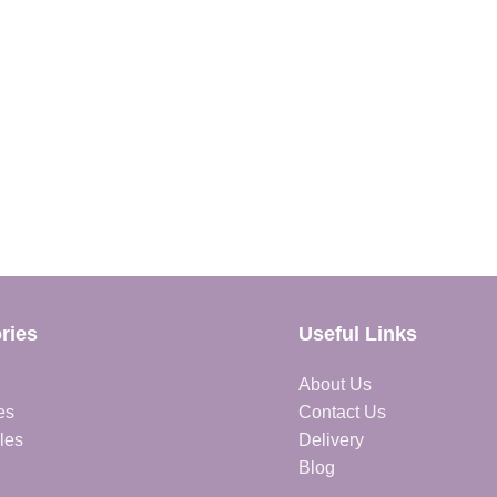
ries
Useful Links
About Us
es
Contact Us
les
Delivery
Blog