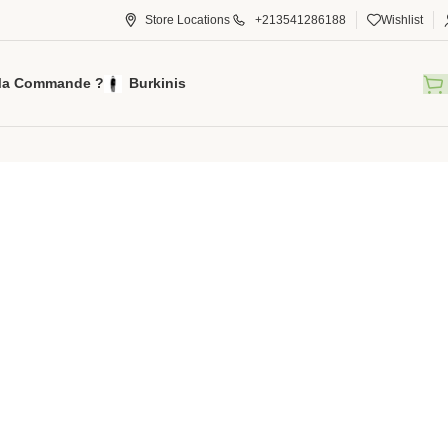
Store Locations
+213541286188
Wishlist
Ma Commande ?
Burkinis