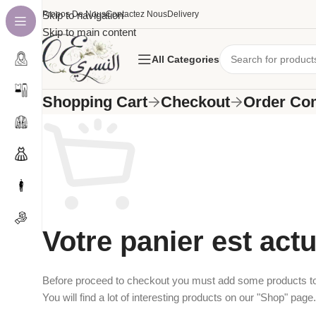
A Propos De Nous
Skip to navigation
Contactez Nous
Delivery
Skip to main content
All Categories
Shopping Cart
Checkout
Order Co
Votre panier est act
Before proceed to checkout you must add some products to
You will find a lot of interesting products on our "Shop" page.